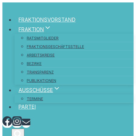
Zum
Inhalt
FRAKTIONSVORSTAND
springen
FRAKTION
RATSMITGLIEDER
FRAKTIONSGESCHÄFTSSTELLE
ARBEITSKREISE
BEZIRKE
TRANSPARENZ
PUBLIKATIONEN
AUSSCHÜSSE
TERMINE
PARTEI