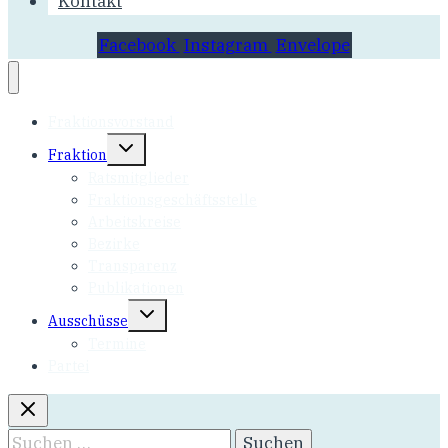
Kontakt
Facebook
Instagram
Envelope
Fraktionsvorstand
Untermenü
Fraktion
umschalten
Ratsmitglieder
Fraktionsgeschäftsstelle
Arbeitskreise
Bezirke
Transparenz
Publikationen
Untermenü
Ausschüsse
umschalten
Termine
Partei
Suchen