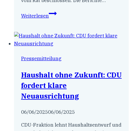
vom Rat beschlossen. Die Berichte…
CDU-
Weiterlesen
Fraktion:
Rat
beschließt
regelmäßiges
Digitalisierungs-
Pressemitteilung
Controlling
Haushalt ohne Zukunft: CDU
fordert klare
Neuausrichtung
06/06/2025
06/06/2025
CDU-Fraktion lehnt Haushaltsentwurf und