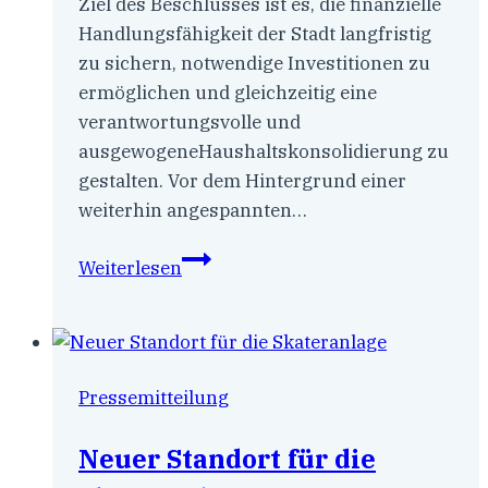
Ziel des Beschlusses ist es, die finanzielle
Handlungsfähigkeit der Stadt langfristig
zu sichern, notwendige Investitionen zu
ermöglichen und gleichzeitig eine
verantwortungsvolle und
ausgewogeneHaushaltskonsolidierung zu
gestalten. Vor dem Hintergrund einer
weiterhin angespannten…
CDU,
Weiterlesen
SPD
und
FDP
legen
Pressemitteilung
gemeinsamen
Haushaltsbegleitbeschluss
Neuer Standort für die
für