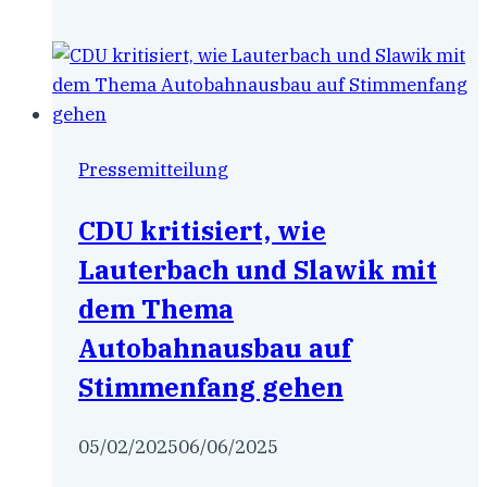
für
die
Skateranlage
Pressemitteilung
CDU kritisiert, wie
Lauterbach und Slawik mit
dem Thema
Autobahnausbau auf
Stimmenfang gehen
05/02/2025
06/06/2025