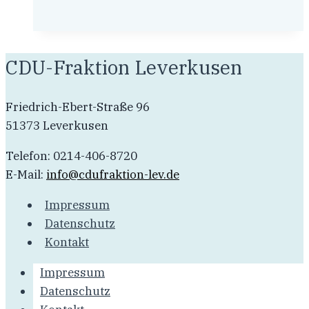
kritisiert,
wie
Lauterbach
und
CDU-Fraktion Leverkusen
Slawik
mit
Friedrich-Ebert-Straße 96
dem
51373 Leverkusen
Thema
Autobahnausbau
Telefon: 0214-406-8720
auf
E-Mail:
info@cdufraktion-lev.de
Stimmenfang
Impressum
gehen
Datenschutz
Kontakt
Impressum
Datenschutz