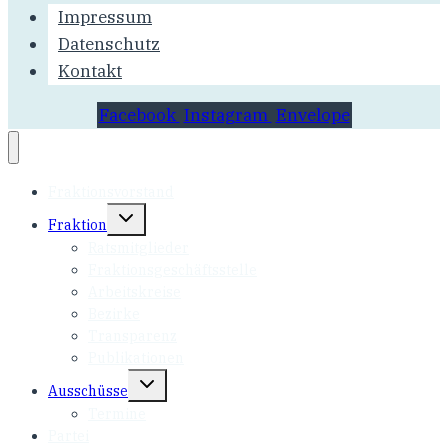
Impressum
Datenschutz
Kontakt
Facebook
Instagram
Envelope
Fraktionsvorstand
Untermenü
Fraktion
umschalten
Ratsmitglieder
Fraktionsgeschäftsstelle
Arbeitskreise
Bezirke
Transparenz
Publikationen
Untermenü
Ausschüsse
umschalten
Termine
Partei