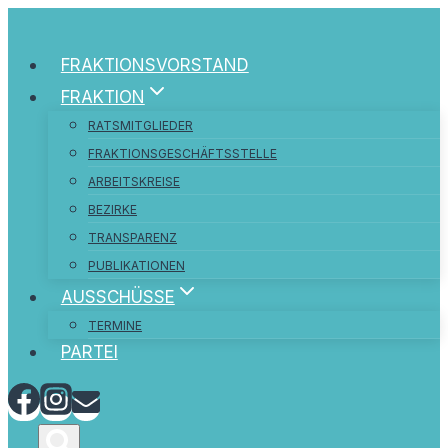
Zum
Inhalt
FRAKTIONSVORSTAND
springen
FRAKTION
RATSMITGLIEDER
FRAKTIONSGESCHÄFTSSTELLE
ARBEITSKREISE
BEZIRKE
TRANSPARENZ
PUBLIKATIONEN
AUSSCHÜSSE
TERMINE
PARTEI