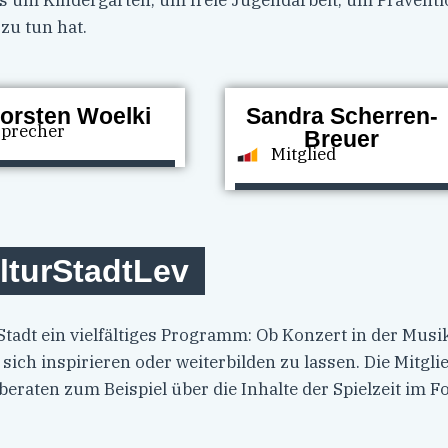
es um Kindergärten, um freie Jugendarbeit, um Präve
zu tun hat.
orsten Woelki
Sandra Scherren-
Sprecher
Breuer
Mitglied
lturStadtLev
Stadt ein vielfältiges Programm: Ob Konzert in der Mus
 sich inspirieren oder weiterbilden zu lassen. Die Mitg
raten zum Beispiel über die Inhalte der Spielzeit im F