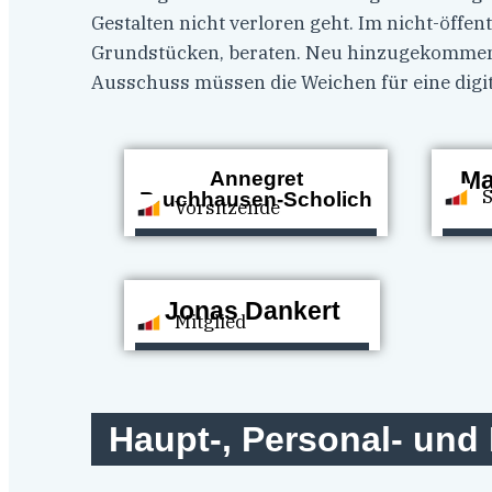
Gestalten nicht verloren geht. Im nicht-öffe
Grundstücken, beraten. Neu hinzugekommen ist
Ausschuss müssen die Weichen für eine digita
Ma
Annegret
Bruchhausen-Scholich
Vorsitzende
Jonas Dankert
Mitglied
Haupt-, Personal- und